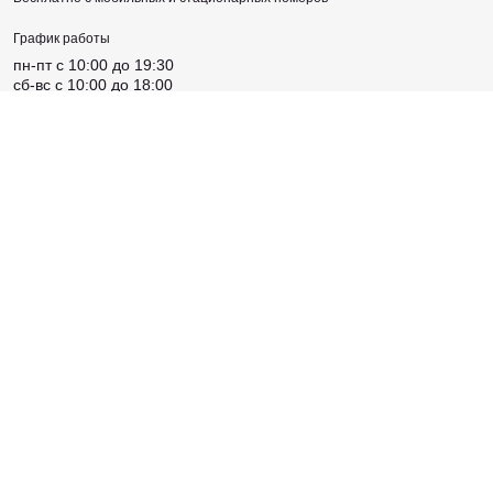
График работы
пн-пт c 10:00 до 19:30
сб-вс c 10:00 до 18:00
Адрес магазина
Киевская, ул. Крещатик, 46 Б
Соцсети
Создано
Sense Production
© 2026 Maketattoo. Все права защищены