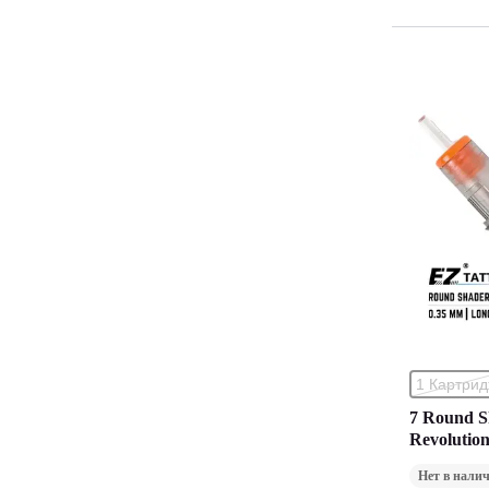
1 Картри
7 Round 
Revolutio
Закраска 
Нет в нали