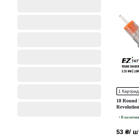
1 Картри
18 Round 
Revolutio
Закраска 
• В наличи
53 ₴
/ ш