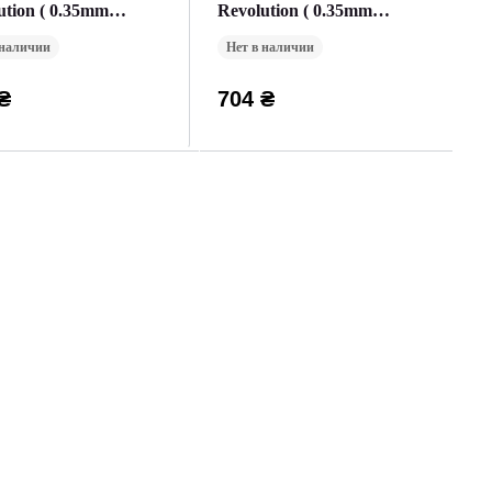
ution ( 0.35mm
Revolution ( 0.35mm
ска ) (20 Картриджей
Окраска ) (20 Картриджей
 наличии
Нет в наличии
овка))
(Упаковка))
₴
704 ₴