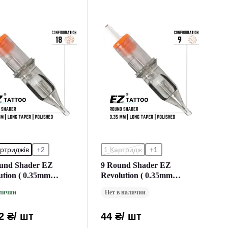
ртриджів
+2
1 Картридж
+1
und Shader EZ
9 Round Shader EZ
ution ( 0.35mm
Revolution ( 0.35mm
ка ) (20 Картриджей
Закраска ) (1 Картридж)
аличии
Нет в наличии
овка))
2 ₴
/ шт
44 ₴
/ шт