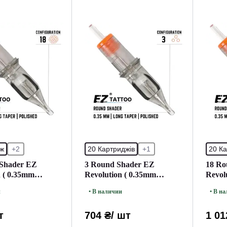
дж
+2
20 Картриджів
+1
20 Ка
Shader EZ
3 Round Shader EZ
18 Ro
n ( 0.35mm
Revolution ( 0.35mm
Revol
) (1 Картридж)
Окраска ) (20 Картриджей
Окрас
и
• В наличии
• В н
(Упаковка))
(Упак
т
704 ₴
/ шт
1 01