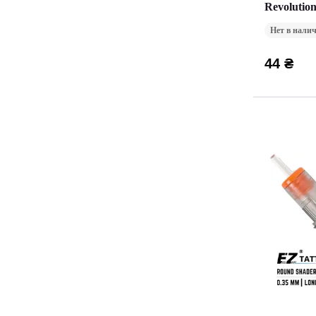
Revolutio
Закраска 
Нет в нали
44 ₴