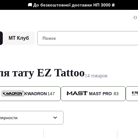
🚚 До безкоштовної доставки НП
3000 ₴
О 
МТ Клуб
я тату EZ Tattoo
14 товаров
KWADRON
147
MAST PRO
83
лярности