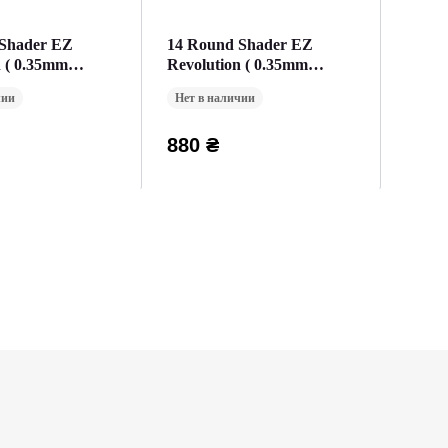
Shader EZ
14 Round Shader EZ
n ( 0.35mm
Revolution ( 0.35mm
 (20 Картриджей
Окраска ) (20 Картриджей
чии
Нет в наличии
))
(Упаковка))
880 ₴