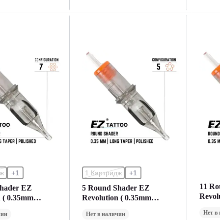
дж
+1
1 Картридж
+1
11 Ro
Shader EZ
5 Round Shader EZ
Revol
n ( 0.35mm
Revolution ( 0.35mm
Закра
) (1 Картридж)
Закраска ) (1 Картридж)
Нет в
чии
Нет в наличии