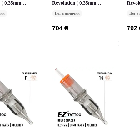
n ( 0.35mm
Revolution ( 0.35mm
Revol
) (1 Картридж)
Окраска ) (20 Картриджей
Закра
чии
Нет в наличии
Нет в
(Упаковка))
(Упак
704 ₴
792 