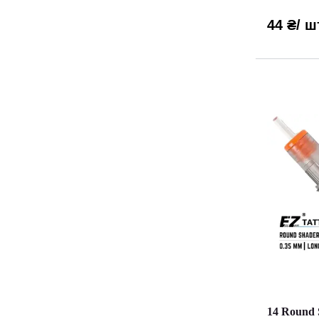
44 ₴
/ ш
14 Round 