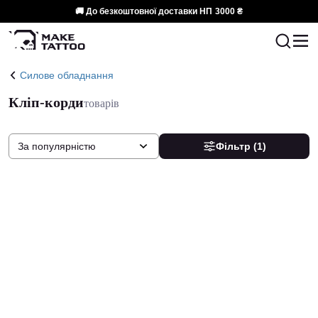
🚚 До безкоштовної доставки НП
3000 ₴
Силове обладнання
Кліп-корди
товарів
За популярністю
Фільтр
(1)