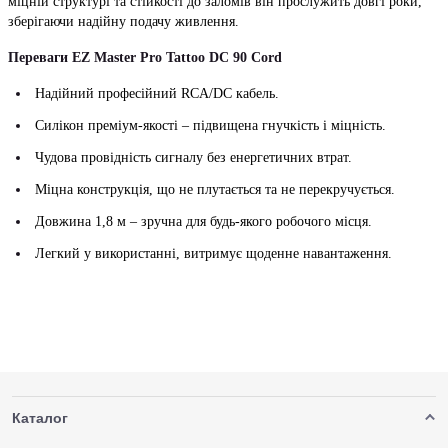
міцній структурі та стійкості до заломів він прослужить довгі роки,
зберігаючи надійну подачу живлення.
Переваги EZ Master Pro Tattoo DC 90 Cord
Надійний професійний RCA/DC кабель.
Силікон преміум-якості – підвищена гнучкість і міцність.
Чудова провідність сигналу без енергетичних втрат.
Міцна конструкція, що не плутається та не перекручується.
Довжина 1,8 м – зручна для будь-якого робочого місця.
Легкий у використанні, витримує щоденне навантаження.
Каталог