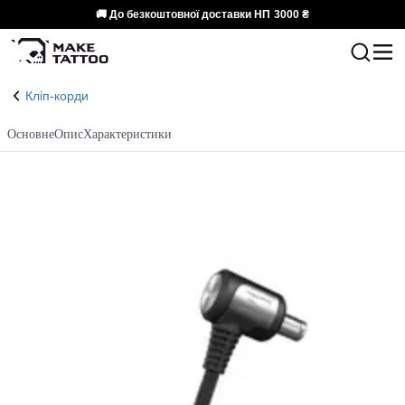
🚚 До безкоштовної доставки НП
3000 ₴
Кліп-корди
Основне
Опис
Характеристики