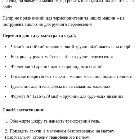
аркуша, на якому ви малюєте, що робить його ідеальним для freehand-
робіт.
Папір не призначений для термопринтерів та інших машин – це
інструмент виключно для ручного перенесення.
Переваги для тату-майстра та студії:
Чіткий та стійкий малюнок, який зручно відбивається на шкірі.
Контроль у руках майстра – тільки ручне перенесення.
Фіолетовий барвник для кращої видимості ліній.
Воскове покриття без кальки – менше ковзання, більше точності.
Ідеальний для freehand-ескізів та складних малюнків.
Формат A4 (216×279 мм) – зручний для будь-яких дизайнів.
Спосіб застосування:
Обезжирте шкіру та нанесіть трансферний гель.
Покладіть аркуш із малюнком безпосередньо на матову
(фарбувальну) сторону трансферного паперу.