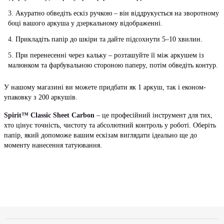
Акуратно обведіть ескіз ручкою – він віддрукується на зворотному
боці вашого аркуша у дзеркальному відображенні.
Прикладіть папір до шкіри та дайте підсохнути 5–10 хвилин.
При перенесенні через кальку – розташуйте її між аркушем із
малюнком та фарбувальною стороною паперу, потім обведіть контур.
У нашому магазині ви можете придбати як 1 аркуш, так і економ-
упаковку з 200 аркушів.
Spirit™ Classic Sheet Carbon
– це професійний інструмент для тих,
хто цінує точність, чистоту та абсолютний контроль у роботі. Оберіть
папір, який допоможе вашим ескізам виглядати ідеально ще до
моменту нанесення татуювання.