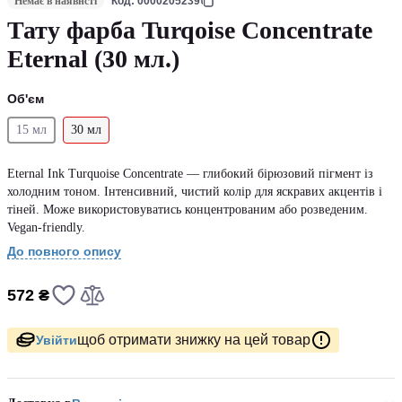
Немає в наявнсті
Код: 0000205239
Тату фарба Turqoise Concentrate
Eternal (30 мл.)
Об'єм
15 мл
30 мл
Eternal Ink Turquoise Concentrate — глибокий бірюзовий пігмент із
холодним тоном. Інтенсивний, чистий колір для яскравих акцентів і
тіней. Може використовуватись концентрованим або розведеним.
Vegan-friendly.
До повного опису
572 ₴
щоб отримати знижку на цей товар
Увійти