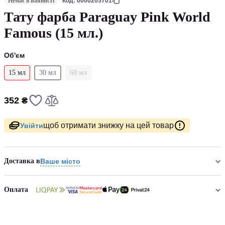
Немає в наявнсті
Код: 0000205701
Тату фарба Paraguay Pink World
Famous (15 мл.)
Об'єм
15 мл
30 мл
60 мл
352 ₴
щоб отримати знижку на цей товар
Увійти
Доставка в
Ваше місто
Оплата