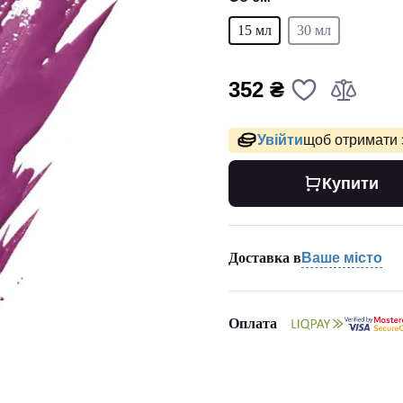
15 мл
30 мл
352 ₴
Увійти
щоб отримати 
Купити
Доставка в
Ваше місто
Оплата