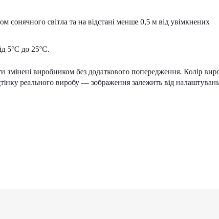
ом сонячного світла та на відстані менше 0,5 м від увімкнених
д 5°С до 25°С.
ти змінені виробником без додаткового попередження. Колір вир
ідтінку реального виробу — зображення залежить від налаштуван