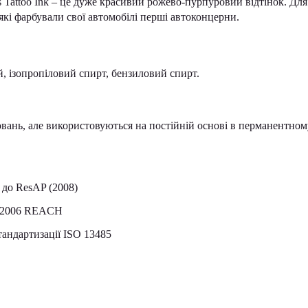
s Tattoo Ink – це дуже красивий рожево-пурпуровий відтінок. Для
які фарбували свої автомобілі перші автоконцерни.
й, ізопропіловий спирт, бензиловий спирт.
вань, але використовуються на постійній основі в перманентном
 до ResAP (2008)
7/2006 REACH
тандартизації ISO 13485