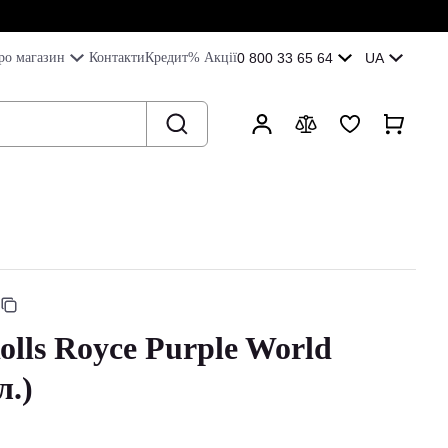
ро магазин
Контакти
Кредит
% Акції
0 800 33 65 64
UA
olls Royce Purple World
л.)