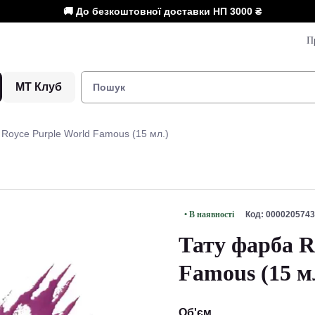
🚚 До безкоштовної доставки НП
3000 ₴
П
МТ Клуб
 Royce Purple World Famous (15 мл.)
• В наявності
Код: 0000205743
Тату фарба R
Famous (15 м
Об'єм