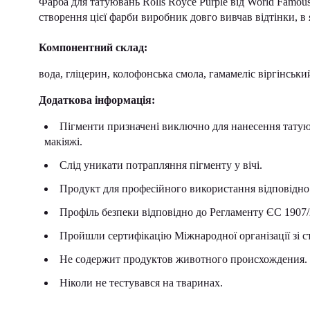
Фарба для татуювань Rolls Royce Purple від World Famou
створення цієї фарби виробник довго вивчав відтінки, в 
Компонентний склад:
вода, гліцерин, колофонська смола, гамамеліс віргінськи
Додаткова інформація:
Пігменти призначені виключно для нанесення татую
макіяжі.
Слід уникати потрапляння пігменту у вічі.
Продукт для професійного використання відповідно
Профіль безпеки відповідно до Регламенту ЄС 190
Пройшли сертифікацію Міжнародної організації зі с
Не содержит продуктов животного происхождения.
Ніколи не тестувався на тваринах.