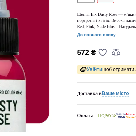
Eternal Ink Dusty Rose — м’яки
портретів і квітів. Висока насич
Red, Pink, Nude Blush. Натурал
До повного опису
572 ₴
Увійти
щоб отримати 
Доставка в
Ваше місто
Оплата