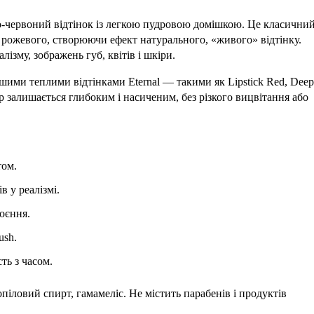
-червоний відтінок із легкою пудровою домішкою. Це класични
ь рожевого, створюючи ефект натурального, «живого» відтінку.
лізму, зображень губ, квітів і шкіри.
ншими теплими відтінками Eternal — такими як Lipstick Red, Deep
ір залишається глибоким і насиченим, без різкого вицвітання або
том.
в у реалізмі.
гоєння.
ush.
ть з часом.
опіловий спирт, гамамеліс. Не містить парабенів і продуктів