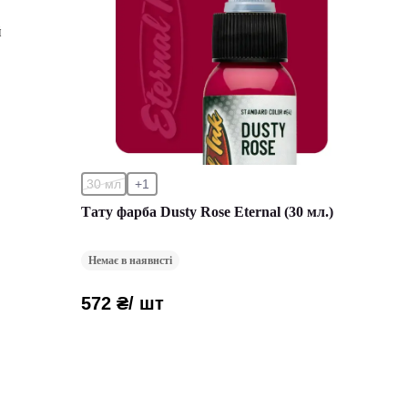
й
30 мл
+1
Тату фарба Dusty Rose Eternal (30 мл.)
Немає в наявнсті
572 ₴
/ шт