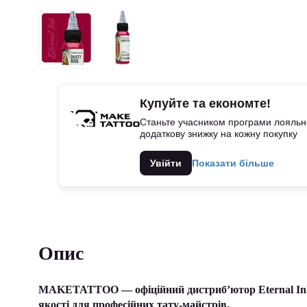
Купуйте та економте!
Станьте учасником програми лояльно
додаткову знижку на кожну покупку
Увійти
Показати більше
Опис
MAKETATTOO — офіційний дистриб’ютор Eternal Ink в
якості для професійних тату-майстрів.