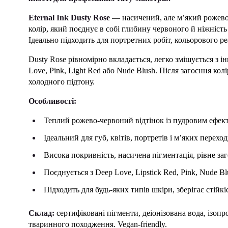
Eternal Ink Dusty Rose
— насичений, але м’який рожево
колір, який поєднує в собі глибину червоного й ніжніст
Ідеально підходить для портретних робіт, кольорового реа
Dusty Rose рівномірно вкладається, легко змішується з і
Love, Pink, Light Red або Nude Blush. Після загоєння кол
холодного підтону.
Особливості:
Теплий рожево-червоний відтінок із пудровим ефек
Ідеальний для губ, квітів, портретів і м’яких переході
Висока покривність, насичена пігментація, рівне за
Поєднується з Deep Love, Lipstick Red, Pink, Nude Bl
Підходить для будь-яких типів шкіри, зберігає стійкіс
Склад:
сертифіковані пігменти, деіонізована вода, ізопр
тваринного походження. Vegan-friendly.