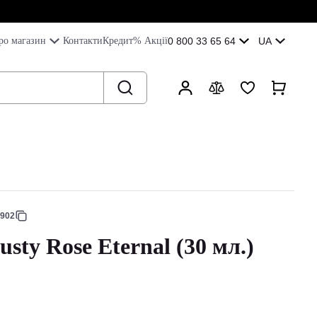
ро магазин
Контакти
Кредит
% Акції
0 800 33 65 64
UA
5902
sty Rose Eternal (30 мл.)