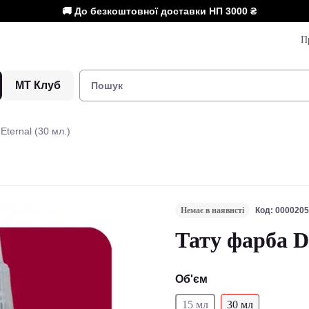
🚚 До безкоштовної доставки НП
3000 ₴
П
МТ Клуб
ternal (30 мл.)
Немає в наявнсті
Код: 000020
Тату фарба Du
Об'єм
15 мл
30 мл