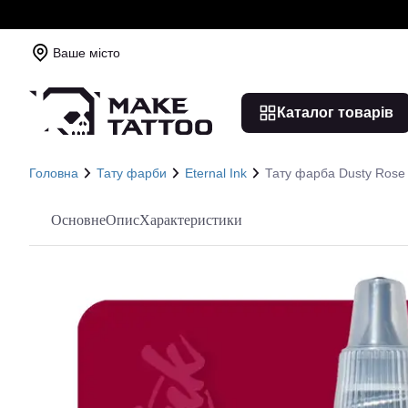
Ваше місто
Каталог товарів
Головна
Тату фарби
Eternal Ink
Тату фарба Dusty Rose E
Основне
Опис
Характеристики