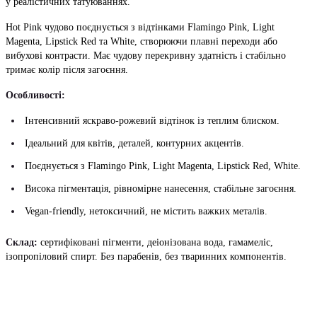
у реалістичних татуюваннях.
Hot Pink чудово поєднується з відтінками Flamingo Pink, Light
Magenta, Lipstick Red та White, створюючи плавні переходи або
вибухові контрасти. Має чудову перекривну здатність і стабільно
тримає колір після загоєння.
Особливості:
Інтенсивний яскраво-рожевий відтінок із теплим блиском.
Ідеальний для квітів, деталей, контурних акцентів.
Поєднується з Flamingo Pink, Light Magenta, Lipstick Red, White.
Висока пігментація, рівномірне нанесення, стабільне загоєння.
Vegan-friendly, нетоксичний, не містить важких металів.
Склад:
сертифіковані пігменти, деіонізована вода, гамамеліс,
ізопропіловий спирт. Без парабенів, без тваринних компонентів.