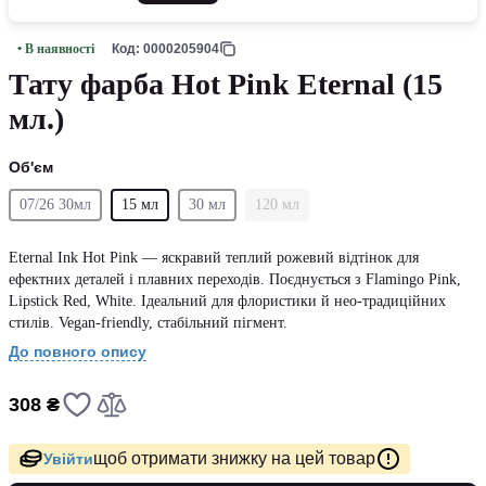
• В наявності
Код: 0000205904
Тату фарба Hot Pink Eternal (15
мл.)
Об'єм
07/26 30мл
15 мл
30 мл
120 мл
Eternal Ink Hot Pink — яскравий теплий рожевий відтінок для
ефектних деталей і плавних переходів. Поєднується з Flamingo Pink,
Lipstick Red, White. Ідеальний для флористики й нео-традиційних
стилів. Vegan-friendly, стабільний пігмент.
До повного опису
308 ₴
щоб отримати знижку на цей товар
Увійти