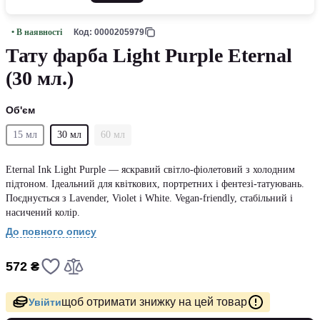
• В наявності
Код: 0000205979
Тату фарба Light Purple Eternal
(30 мл.)
Об'єм
15 мл
30 мл
60 мл
Eternal Ink Light Purple — яскравий світло-фіолетовий з холодним
підтоном. Ідеальний для квіткових, портретних і фентезі-татуювань.
Поєднується з Lavender, Violet і White. Vegan-friendly, стабільний і
насичений колір.
До повного опису
572 ₴
щоб отримати знижку на цей товар
Увійти