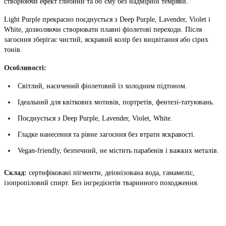
створюючи ефект глибини та об’єму без надмірної темряви.
Light Purple прекрасно поєднується з Deep Purple, Lavender, Violet і
White, дозволяючи створювати плавні фіолетові переходи. Після
загоєння зберігає чистий, яскравий колір без вицвітання або сірих
тонів.
Особливості:
Світлий, насичений фіолетовий із холодним підтоном.
Ідеальний для квіткових мотивів, портретів, фентезі-татуювань.
Поєднується з Deep Purple, Lavender, Violet, White.
Гладке нанесення та рівне загоєння без втрати яскравості.
Vegan-friendly, безпечний, не містить парабенів і важких металів.
Склад:
сертифіковані пігменти, деіонізована вода, гамамеліс,
ізопропіловий спирт. Без інгредієнтів тваринного походження.