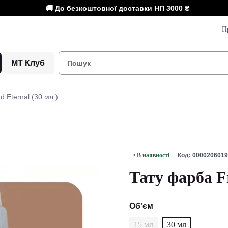
🚚 До безкоштовної доставки НП
3000 ₴
П
МТ Клуб
 Eternal (30 мл.)
• В наявності
Код: 0000206019
Тату фарба Fr
Об'єм
15 мл
30 мл