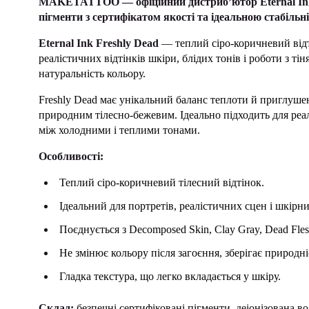
MAKETATTOO — офіційний дистриб’ютор Eternal Ink 
пігменти з сертифікатом якості та ідеальною стабільн
Eternal Ink Freshly Dead
— теплий сіро-коричневий відті
реалістичних відтінків шкіри, блідих тонів і роботи з ті
натуральність кольору.
Freshly Dead має унікальний баланс теплоти й приглуше
природним тілесно-бежевим. Ідеально підходить для реал
між холодними і теплими тонами.
Особливості:
Теплий сіро-коричневий тілесний відтінок.
Ідеальний для портретів, реалістичних сцен і шкірни
Поєднується з Decomposed Skin, Clay Gray, Dead Fles
Не змінює кольору після загоєння, зберігає природні
Гладка текстура, що легко вкладається у шкіру.
Склад:
безпечні сертифіковані пігменти, деіонізована во