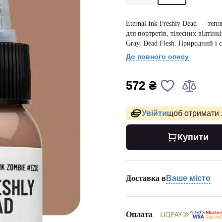
Eternal Ink Freshly Dead — теп
для портретів, тілесних відтінк
Gray, Dead Flesh. Природний і с
До повного опису
572 ₴
Увійти
щоб отримати 
Купити
Доставка в
Ваше місто
Оплата