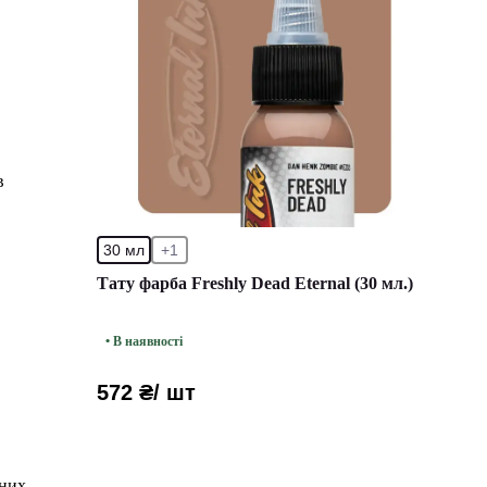
в
30 мл
+1
Тату фарба Freshly Dead Eternal (30 мл.)
• В наявності
572 ₴
/ шт
чних