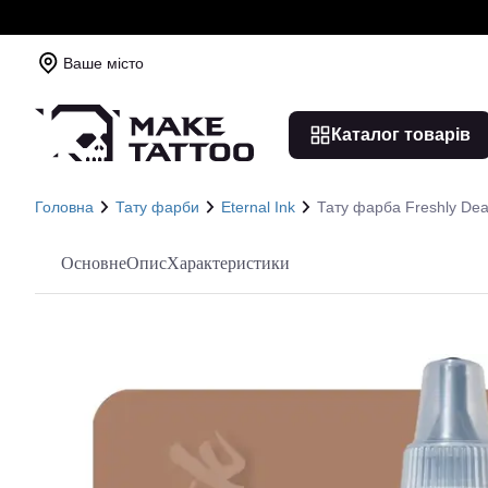
Ваше місто
Каталог товарів
Головна
Тату фарби
Eternal Ink
Тату фарба Freshly Dead
Основне
Опис
Характеристики