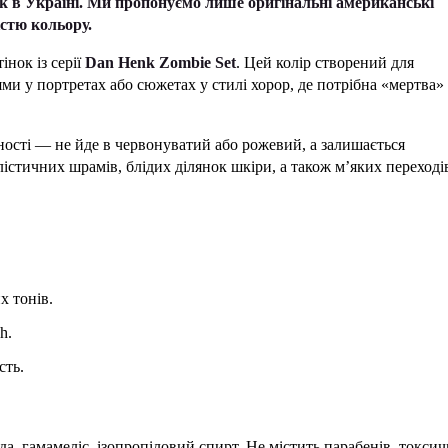
в Україні. Ми пропонуємо лише оригінальні американські
істю кольору.
нок із серії
Dan Henk Zombie Set
. Цей колір створений для
нями у портретах або сюжетах у стилі хорор, де потрібна «мертва»
ності — не йде в червонуватий або рожевий, а залишається
істичних шрамів, блідих ділянок шкіри, а також м’яких переході
х тонів.
h.
сть.
да, гамамеліс, ізопропіловий спирт. Не містить парабенів, токси