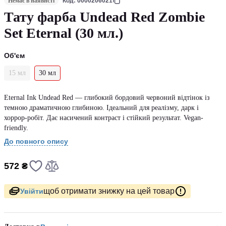
Немає в наявнсті
Код: 0000206021
Тату фарба Undead Red Zombie
Set Eternal (30 мл.)
Об'єм
15 мл
30 мл
Eternal Ink Undead Red — глибокий бордовий червоний відтінок із
темною драматичною глибиною. Ідеальний для реалізму, дарк і
хоррор-робіт. Дає насичений контраст і стійкий результат. Vegan-
friendly.
До повного опису
572 ₴
щоб отримати знижку на цей товар
Увійти