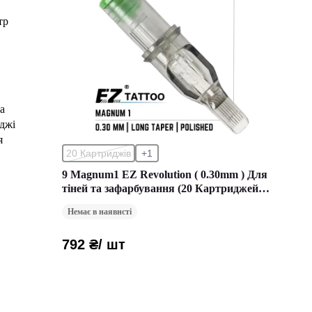
тр
а
джі
я
20 Картриджів
+1
9 Magnum1 EZ Revolution ( 0.30mm ) Для
тіней та зафарбування (20 Картриджей
(Упаковка))
Немає в наявнсті
792 ₴
/ шт