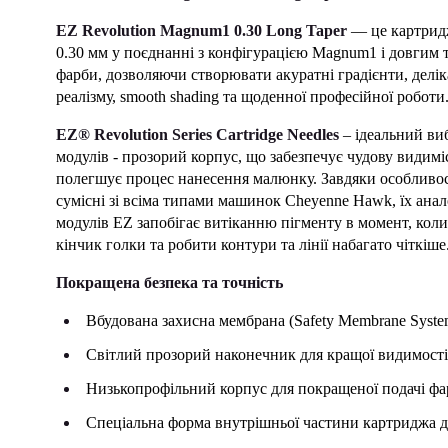
EZ Revolution Magnum1 0.30 Long Taper
— це картриджі
0.30 мм у поєднанні з конфігурацією Magnum1 і довгим 
фарби, дозволяючи створювати акуратні градієнти, делік
реалізму, smooth shading та щоденної професійної роботи
EZ® Revolution Series Cartridge Needles
– ідеальний ви
модулів - прозорий корпус, що забезпечує чудову видим
полегшує процес нанесення малюнку. Завдяки особливос
сумісні зі всіма типами машинок Cheyenne Hawk, їх ан
модулів EZ запобігає витіканню пігменту в момент, коли
кінчик голки та робити контури та лінії набагато чіткіше
Покращена безпека та точність
Вбудована захисна мембрана (Safety Membrane Syste
Світлий прозорий наконечник для кращої видимості
Низькопрофільний корпус для покращеної подачі ф
Спеціальна форма внутрішньої частини картриджа дл