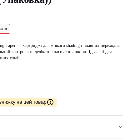
жів
g Taper — картриджі для м’якого shading і плавних переходів.
льний контроль та делікатне насичення шкіри. Ідеальні для
атних тіней.
знижку на цей товар