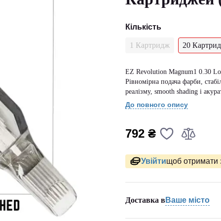
Кількість
1 Картридж
20 Картрид
EZ Revolution Magnum1 0.30 Lon
Рівномірна подача фарби, стабі
реалізму, smooth shading і акур
До повного опису
792 ₴
Увійти
щоб отримати 
Доставка в
Ваше місто