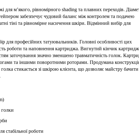
 для м’якого, рівномірного shading та плавних переходів. Діаме
тейпером забезпечує чудовий баланс між контролем та подачею
атні тіні та рівномірне насичення шкіри. Відмінний вибір для
.
бір для професійних татуювальників. Головні особливості цих
ість роботи та наповнення картриджа. Вигнутий кінчик картридж
тям заточування значно зменшено травматичність голок. Картри
алогами та іншими поворотними роторами. Продумана конструкці
 голка стикається зі шкірою клієнта, що дозволяє майстру бачити
.
m)
 голки
арби
я стабільної роботи