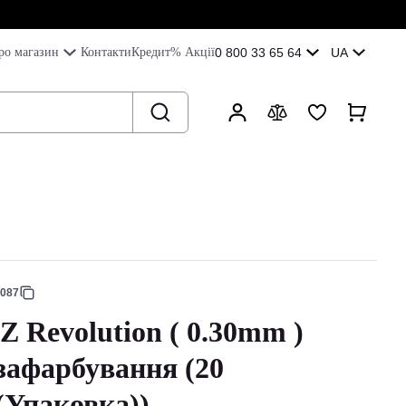
ро магазин
Контакти
Кредит
% Акції
0 800 33 65 64
UA
6087
 Revolution ( 0.30mm )
 зафарбування (20
(Упаковка))