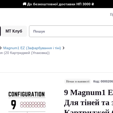
🚚 До безкоштовної доставки НП
3000 ₴
П
МТ Клуб
Magnum1 EZ (Зафарбування і тіні)
я (20 Картриджей (Упаковка))
Немає в наявнсті
Код: 000020
9 Magnum1 EZ
Для тіней та
Картриджей 