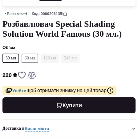
• В наявності
Код: 0000206135
Розбавлювач Special Shading
Solution World Famous (30 мл.)
Об'єм
30 мл
60 мл
120 мл
240 мл
220 ₴
щоб отримати знижку на цей товар
Увійти
Купити
Доставка в
Ваше місто