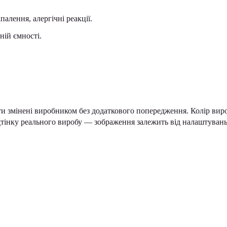
алення, алергічні реакції.
ній ємності.
ти змінені виробником без додаткового попередження. Колір вир
ідтінку реального виробу — зображення залежить від налаштуван