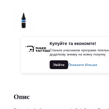
Купуйте та економте!
Станьте учасником програми лояльно
додаткову знижку на кожну покупку
Увійти
Показати більше
Опис