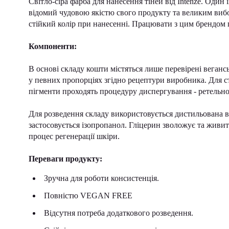
Світло-сіра фарба для нанесення тіней від Intenze. Один 
відомий чудовою якістю свого продукту та великим вибо
стійкий колір при нанесенні. Працювати з цим брендом 
Компоненти:
В основі складу кошти містяться лише перевірені веган
у певних пропорціях згідно рецептури виробника. Для ст
пігменти проходять процедуру диспергування - ретельно
Для розведення складу використовується дистильована вод
застосовується ізопропанол. Гліцерин зволожує та живи
процес регенерації шкіри.
Переваги продукту:
Зручна для роботи консистенція.
Повністю VEGAN FREE
Відсутня потреба додаткового розведення.