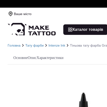
Ваше місто
Каталог товарів
Головна
Тату фарби
Intenze Ink
Тіньова тату фарба Gra
Основне
Опис
Характеристики