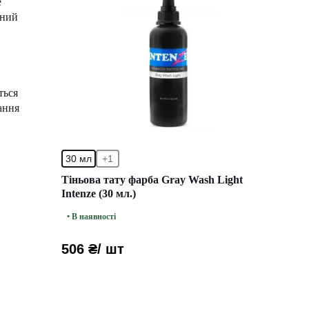
e
вний
ться
ання
30 мл
+1
Тіньова тату фарба Gray Wash Light
Intenze (30 мл.)
• В наявності
506 ₴
/ шт