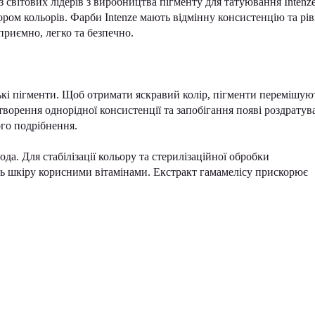
із світових лідерів з виробництва пігменту для татуювання Intenz
ром кольорів. Фарби Intenze мають відмінну консистенцію та рі
приємно, легко та безпечно.
ські пігменти. Щоб отримати яскравий колір, пігменти перемішую
ворення однорідної консистенції та запобігання появі роздратув
го подрібнення.
а. Для стабілізації кольору та стерилізаційної обробки
ть шкіру корисними вітамінами. Екстракт гамамелісу прискорює