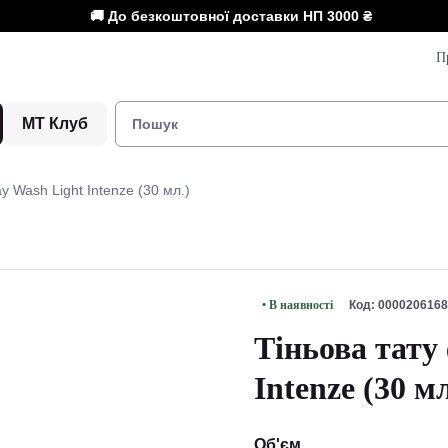
🚚 До безкоштовної доставки НП
3000 ₴
П
МТ Клуб
y Wash Light Intenze (30 мл.)
• В наявності
Код: 0000206168
Тіньова тату
Intenze (30 мл
Об'єм