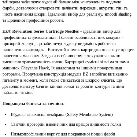
тейпером забезпечує чудовий баланс між контролем та подачею
фарби, дозволяючи створювати делікатні переходи, акуратні тіні та
чисте насичення шкіри. Ідеальний вибір для реалізму, smooth shading
та щоденної професійної роботи.
EZ® Revolution Series Cartridge Needles
– ідеальний вибір для
професійних татуювальників. Головні особливості цих модулів -
прозорий корпус, що забезпечує чудову видимість роботи та
наповнення картриджа. Вигнутий кінчик картриджа полегшує процес
нанесення малюнку. Завдяки особливостям заточування значно
зменшено травматичність голок. Картриджі сумісні зі всіма типами
машинок Cheyenne Hawk, їх аналогами та іншими поворотними
роторами. Продумана конструкція модулів EZ запобігає витіканню
пігменту в момент, коли голка стикається зі шкірою клієнта, що
дозволяє майстру бачити кінчик голки та робити контури та лінії
набагато чіткіше.
Покращена безпека та точність
Вбудована захисна мембрана (Safety Membrane System)
Світлий прозорий наконечник для кращої видимості голки
Низькопрофільний корпус для покращеної подачі фарби