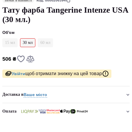
Немає в наявнсті
Код: 0000206394
Тату фарба Tangerine Intenze USA
(30 мл.)
Об'єм
15 мл
30 мл
60 мл
506 ₴
щоб отримати знижку на цей товар
Увійти
Доставка в
Ваше місто
Оплата