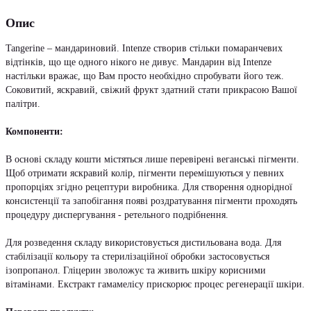
Опис
Tangerine – мандариновий. Intenze створив стільки помаранчевих
відтінків, що ще одного нікого не дивує. Мандарин від Intenze
настільки вражає, що Вам просто необхідно спробувати його теж.
Соковитий, яскравий, свіжий фрукт здатний стати прикрасою Вашої
палітри.
Компоненти:
В основі складу кошти містяться лише перевірені веганські пігменти.
Щоб отримати яскравий колір, пігменти перемішуються у певних
пропорціях згідно рецептури виробника. Для створення однорідної
консистенції та запобігання появі роздратування пігменти проходять
процедуру диспергування - ретельного подрібнення.
Для розведення складу використовується дистильована вода. Для
стабілізації кольору та стерилізаційної обробки застосовується
ізопропанол. Гліцерин зволожує та живить шкіру корисними
вітамінами. Екстракт гамамелісу прискорює процес регенерації шкіри.