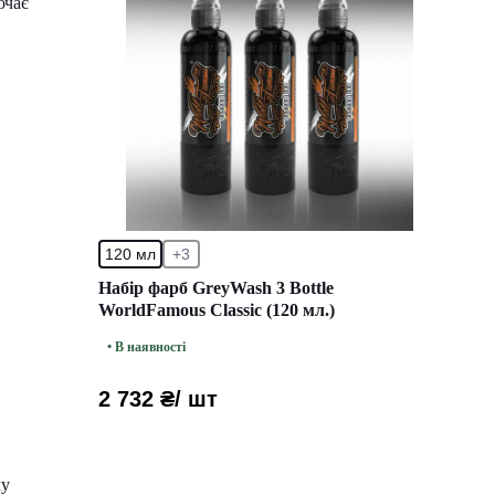
ючає
120 мл
+3
Набір фарб GreyWash 3 Bottle
WorldFamous Classic (120 мл.)
• В наявності
2 732 ₴
/ шт
му