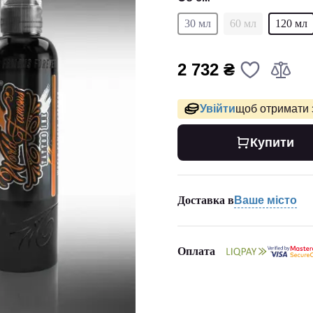
30 мл
60 мл
120 мл
2 732 ₴
Увійти
щоб отримати 
Купити
Доставка в
Ваше місто
Оплата