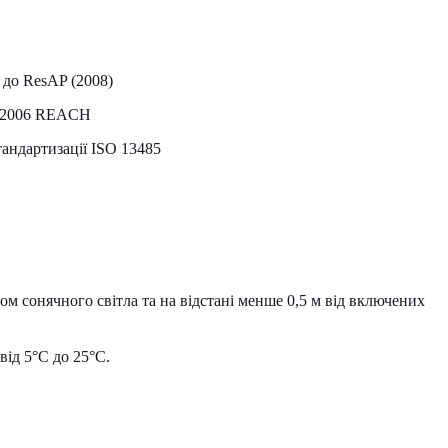
 до ResAP (2008)
7/2006 REACH
тандартизації ISO 13485
ом сонячного світла та на відстані менше 0,5 м від включених
ід 5°С до 25°С.