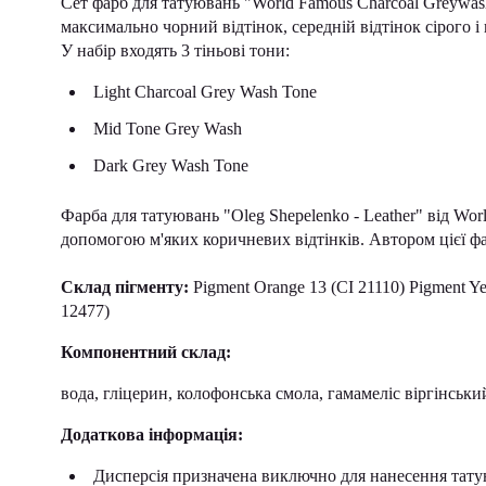
Сет фарб для татуювань "World Famous Charcoal Greywash 
максимально чорний відтінок, середній відтінок сірого і 
У набір входять 3 тіньові тони:
Light Charcoal Grey Wash Tone
Mid Tone Grey Wash
Dark Grey Wash Tone
Фарба для татуювань "Oleg Shepelenko - Leather" від Worl
допомогою м'яких коричневих відтінків. Автором цієї ф
Склад пігменту:
Pigment Orange 13 (CI 21110) Pigment Ye
12477)
Компонентний склад:
вода, гліцерин, колофонська смола, гамамеліс віргінськи
Додаткова інформація:
Дисперсія призначена виключно для нанесення татую