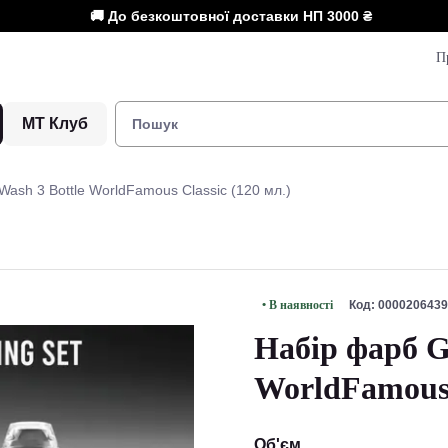
🚚 До безкоштовної доставки НП
3000 ₴
П
МТ Клуб
ash 3 Bottle WorldFamous Classic (120 мл.)
• В наявності
Код: 0000206439
Набір фарб G
WorldFamous 
Об'єм