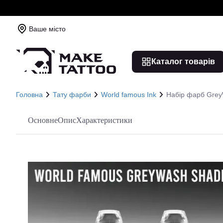
Ваше місто
Каталог товарів
Головна
Тату фарби
World famous Ink
Набір фарб GreyW
Основне
Опис
Характеристики