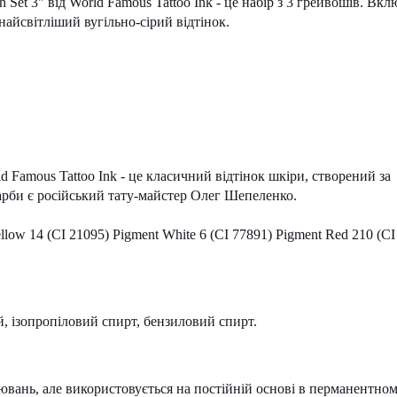
Set 3" від World Famous Tattoo Ink - це набір з 3 грейвошів. Вкл
найсвітліший вугільно-сірий відтінок.
d Famous Tattoo Ink - це класичний відтінок шкіри, створений за
арби є російський тату-майстер Олег Шепеленко.
llow 14 (CI 21095) Pigment White 6 (CI 77891) Pigment Red 210 (CI
й, ізопропіловий спирт, бензиловий спирт.
вань, але використовується на постійній основі в перманентно