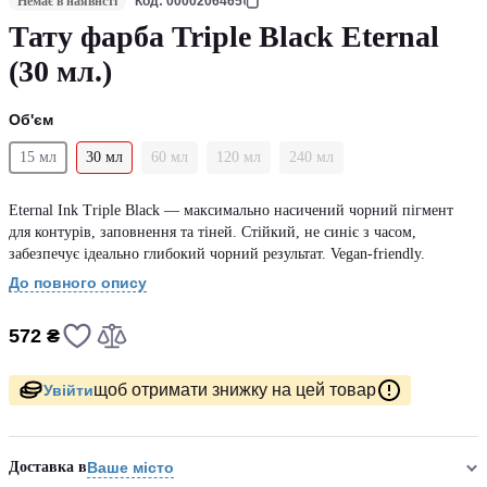
Немає в наявнсті
Код: 0000206465
Тату фарба Triple Black Eternal
(30 мл.)
Об'єм
15 мл
30 мл
60 мл
120 мл
240 мл
Eternal Ink Triple Black — максимально насичений чорний пігмент
для контурів, заповнення та тіней. Стійкий, не синіє з часом,
забезпечує ідеально глибокий чорний результат. Vegan-friendly.
До повного опису
572 ₴
щоб отримати знижку на цей товар
Увійти
Доставка в
Ваше місто