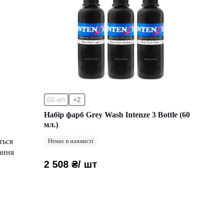
60 мл
+2
Набір фарб Grey Wash Intenze 3 Bottle (60
мл.)
ться
Немає в наявнсті
ання
2 508 ₴
/ шт