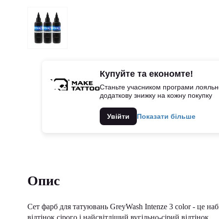
Купуйте та економте!
Станьте учасником програми лояльно
додаткову знижку на кожну покупку
Увійти
Показати більше
Опис
Сет фарб для татуювань GreyWash Intenze 3 color - це на
відтінок сірого і найсвітліший вугільно-сірий відтінок.