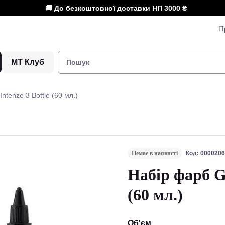
🚚 До безкоштовної доставки НП
3000 ₴
П
МТ Клуб
tenze 3 Bottle (60 мл.)
Немає в наявнсті
Код: 000020
Набір фарб Gr
(60 мл.)
Об'єм