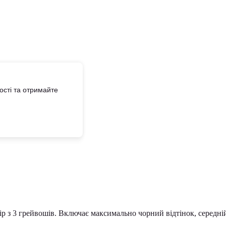
сті та отримайте
бір з 3 грейвошів. Включає максимально чорний відтінок, середні