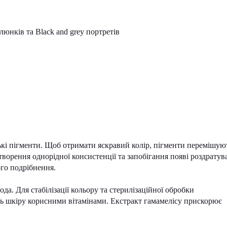
юнків та Black and grey портретів
ські пігменти. Щоб отримати яскравий колір, пігменти перемішую
ворення однорідної консистенції та запобігання появі роздратув
го подрібнення.
а. Для стабілізації кольору та стерилізаційної обробки
ть шкіру корисними вітамінами. Екстракт гамамелісу прискорює