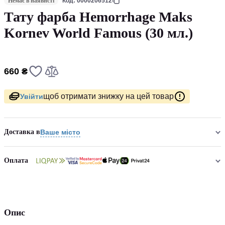
Немає в наявнсті
Код: 0000206512
Тату фарба Hemorrhage Maks
Kornev World Famous (30 мл.)
660 ₴
щоб отримати знижку на цей товар
Увійти
Доставка в
Ваше місто
Оплата
Опис