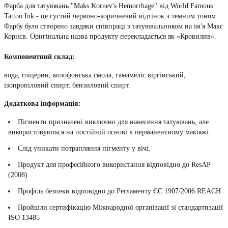
Фарба для татуювань "Maks Kornev's Hemorrhage" від World Famous
Tattoo Ink - це густий червоно-коричневий відтінок з темним тоном.
Фарбу було створено завдяки співпраці з татуювальником на ім'я Макс
Корнєв. Оригінальна назва продукту перекладається як «Кровилив».
Компонентний склад:
вода, гліцерин, колофонська смола, гамамеліс віргінський,
ізопропіловий спирт, бензиловий спирт.
Додаткова інформація:
Пігменти призначені виключно для нанесення татуювань, але
використовуються на постійній основі в перманентному макіяжі.
Слід уникати потрапляння пігменту у вічі.
Продукт для професійного використання відповідно до ResAP
(2008)
Профіль безпеки відповідно до Регламенту ЄС 1907/2006 REACH
Пройшли сертифікацію Міжнародної організації зі стандартизації
ISO 13485