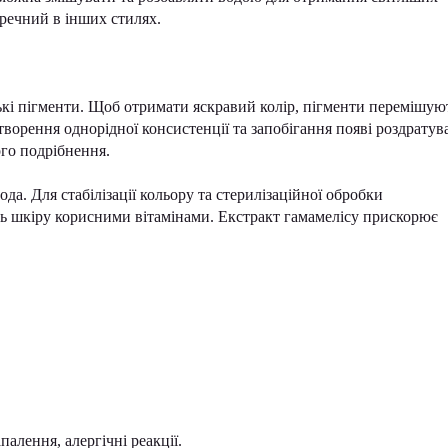
оречний в інших стилях.
ські пігменти. Щоб отримати яскравий колір, пігменти перемішую
ворення однорідної консистенції та запобігання появі роздратув
го подрібнення.
а. Для стабілізації кольору та стерилізаційної обробки
ть шкіру корисними вітамінами. Екстракт гамамелісу прискорює
алення, алергічні реакції.