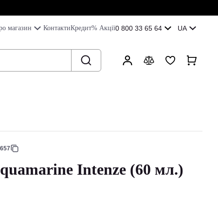
ро магазин
Контакти
Кредит
% Акції
0 800 33 65 64
UA
6657
quamarine Intenze (60 мл.)