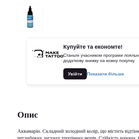
Купуйте та економте!
Станьте учасником програми лояльно
додаткову знижку на кожну покупку
Увійти
Показати більше
Опис
Аквамарін. Складний холодний колір, що містить відтінк
неглибоких лагунах тропічних морів. Стійкість хороша,