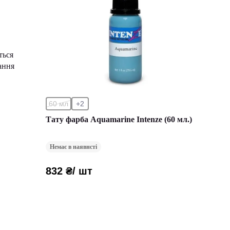
ться
ання
60 мл
+2
Тату фарба Aquamarine Intenze (60 мл.)
Немає в наявнсті
832 ₴
/ шт