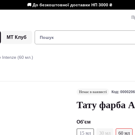
🚚 До безкоштовної доставки НП
3000 ₴
П
МТ Клуб
Intenze (60 мл.)
Немає в наявнсті
Код: 000020
Тату фарба A
Об'єм
15 мл
30 мл
60 мл