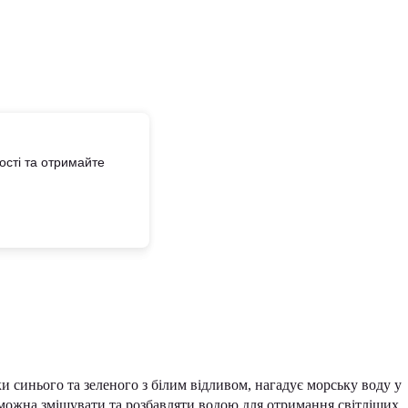
сті та отримайте
и синього та зеленого з білим відливом, нагадує морську воду у
 можна змішувати та розбавляти водою для отримання світліших