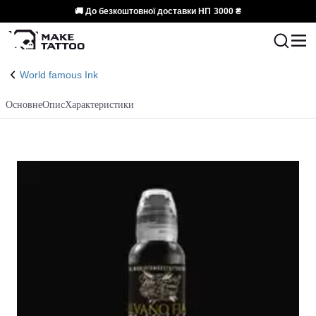
🚚 До безкоштовної доставки НП
3000 ₴
World famous Ink
Основне
Опис
Характеристики