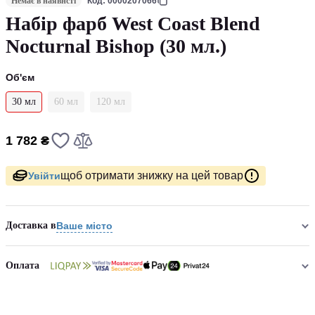
Немає в наявнсті
Код: 0000207066
Набір фарб West Coast Blend
Nocturnal Bishop (30 мл.)
Об'єм
30 мл
60 мл
120 мл
1 782 ₴
щоб отримати знижку на цей товар
Увійти
Доставка в
Ваше місто
Оплата