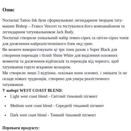
Опис
Nocturnal Tattoo Ink були сформульовані легендарним творцем тату-
машин Bishop – Franco Vescovi та тестувалися його компаньйоном та
легендарним татуювальником Jack Rudy.
Nocturnal створили унікальний набір темно-сірих та світло-сірих тонів
для досягнення найреалістичнішого блек енд грею.
Ви можете використовувати ці три тони разом з Super Black для
створення переходів і білий Shine White для виділення основних
моментів та досягнення відблисків та переходів від чорного, щоб
татуювання горіло яскравим кольором.
Ми створили лише 3 відтінки, оскільки вони основні, і змішати їх не
складе ніяких труднощів, створено для ультра реалістичного
татуювання.
У наборі WEST COAST BLEND:
Light west coast blend - Світлий тіньовий пігмент
Medium west coast blend - Середній тіньовий пігмент
Dark west coast blend - Темний тіньовий пігмент
Переваги продукту: