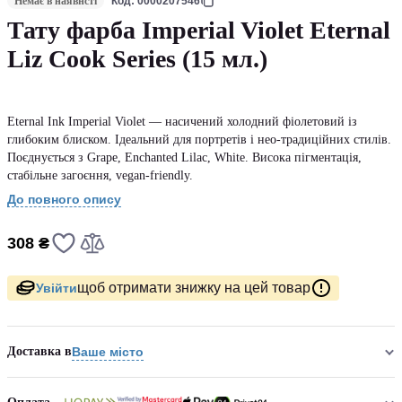
Немає в наявнсті
Код: 0000207546
Тату фарба Imperial Violet Eternal
Liz Cook Series (15 мл.)
Eternal Ink Imperial Violet — насичений холодний фіолетовий із
глибоким блиском. Ідеальний для портретів і нео-традиційних стилів.
Поєднується з Grape, Enchanted Lilac, White. Висока пігментація,
стабільне загоєння, vegan-friendly.
До повного опису
308 ₴
щоб отримати знижку на цей товар
Увійти
Доставка в
Ваше місто