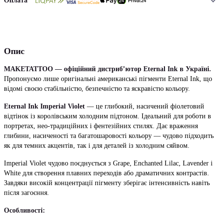
Оплата
Опис
MAKETATTOO — офіційний дистриб’ютор Eternal Ink в Україні.
Пропонуємо лише оригінальні американські пігменти Eternal Ink, що
відомі своєю стабільністю, безпечністю та яскравістю кольору.
Eternal Ink Imperial Violet
— це глибокий, насичений фіолетовий
відтінок із королівським холодним підтоном. Ідеальний для роботи в
портретах, нео-традиційних і фентезійних стилях. Дає враження
глибини, насиченості та багатошаровості кольору — чудово підходить
як для темних акцентів, так і для деталей із холодним сяйвом.
Imperial Violet чудово поєднується з Grape, Enchanted Lilac, Lavender і
White для створення плавних переходів або драматичних контрастів.
Завдяки високій концентрації пігменту зберігає інтенсивність навіть
після загоєння.
Особливості: