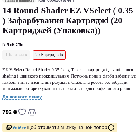
Немає в наявнсті
Код: 0000207874
14 Round Shader EZ VSelect ( 0.35
) Зафарбування Картриджі (20
Картриджей (Упаковка))
Кількість
1 Картридж
20 Картриджів
EZ V-Select Round Shader 0.35 Long Taper — картриджі для щільного
shading і швидкого прокрашування. Потужна подача фарби забезпечує
глибокі тіні та насичений результат. Стабільна робота без вібрацій,
мінімальне розбризкування та стерильність для професійного рівня.
До повного опису
792 ₴
щоб отримати знижку на цей товар
Увійти