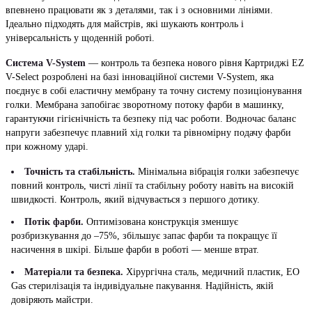
впевнено працювати як з деталями, так і з основними лініями.
Ідеально підходять для майстрів, які шукають контроль і
універсальність у щоденній роботі.
Система V-System
— контроль та безпека нового рівня Картриджі EZ
V-Select розроблені на базі інноваційної системи V-System, яка
поєднує в собі еластичну мембрану та точну систему позиціонування
голки. Мембрана запобігає зворотному потоку фарби в машинку,
гарантуючи гігієнічність та безпеку під час роботи. Водночас баланс
напруги забезпечує плавний хід голки та рівномірну подачу фарби
при кожному ударі.
Точність та стабільність.
Мінімальна вібрація голки забезпечує
повний контроль, чисті лінії та стабільну роботу навіть на високій
швидкості. Контроль, який відчувається з першого дотику.
Потік фарби.
Оптимізована конструкція зменшує
розбризкування до –75%, збільшує запас фарби та покращує її
насичення в шкірі. Більше фарби в роботі — менше втрат.
Матеріали та безпека.
Хірургічна сталь, медичний пластик, EO
Gas стерилізація та індивідуальне пакування. Надійність, якій
довіряють майстри.