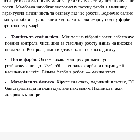
поєднує в собі еластичну мембрану та точну систему позиціонування
голки. Мембрана запобігає зворотному потоку фарби в машинку,
гарантуючи гігієнічність та безпеку під час роботи. Водночас баланс
напруги забезпечує плавний хід голки та рівномірну подачу фарби
при кожному ударі.
Точність та стабільність.
Мінімальна вібрація голки забезпечує
повний контроль, чисті лінії та стабільну роботу навіть на високій
швидкості. Контроль, який відчувається з першого дотику.
Потік фарби.
Оптимізована конструкція зменшує
розбризкування до –75%, збільшує запас фарби та покращує її
насичення в шкірі. Більше фарби в роботі — менше втрат.
Матеріали та безпека.
Хірургічна сталь, медичний пластик, EO
Gas стерилізація та індивідуальне пакування. Надійність, якій
довіряють майстри.