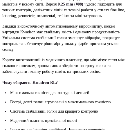
майстрів у всьому світі. Версія
0.25 mm (#08)
чудово підходить для
тонких контурів, делікатних ліній та точної роботи у стилях fine line,
lettering, geometric, ornamental, realism та міні татуювань.
Завдяки високоточному автоматизованому виробництву, кожен
картридж Kwadron має стабільну якість і однакову продуктивність.
Унікальна система стабілізації голки зменшує вібрацію, покращує
контроль та забезпечує рівномірну подачу фарби протягом усього
сеансу.
Корпус виготовлений із медичного пластику, що мінімізує тертя між
голкою та носиком, допомагаючи зберігати гостроту голки та
забезпечувати плавну роботу навіть на тривалих сесіях.
Чому обирають Kwadron RL?
Максимальна точність для контурів і деталей
Гострі, довгі голки згруповані з максимальною точністю
Система стабілізації голки для кращого контролю
Медичний пластик преміальної якості
Ідеально для lettering, traditional, Japanese та geometric