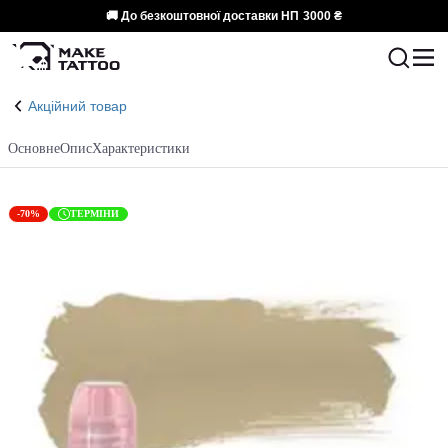
🚚 До безкоштовної доставки НП
3000 ₴
Акційний товар
Основне
Опис
Характеристики
-70%
ТЕРМІНИ