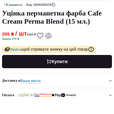
• В наявності
Код: 0000208435
Уцінка перманетна фарба Cafe
Cream Perma Blend (15 мл.)
/ шт
205 ₴
684 ₴
Знижка 479 ₴
щоб отримати знижку на цей товар
Увійти
Купити
Доставка в
Ваше місто
Оплата