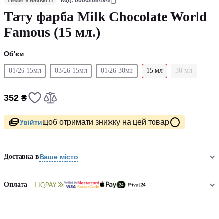
Немає в наявнсті
Код: 0000208494
Тату фарба Milk Chocolate World
Famous (15 мл.)
Об'єм
01/26 15мл
03/26 15мл
01/26 30мл
15 мл
30 мл
352 ₴
щоб отримати знижку на цей товар
Увійти
Доставка в
Ваше місто
Оплата