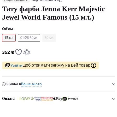
Немає в наявнсті
Код: 0000208513
Тату фарба Jenna Kerr Majestic
Jewel World Famous (15 мл.)
Об'єм
15 мл
01/26 30мл
30 мл
352 ₴
щоб отримати знижку на цей товар
Увійти
Доставка в
Ваше місто
Оплата