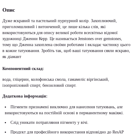
Опис
Дуже яскравий та пастельний пурпурний колір. Захоплюючий,
приголомшливий і витончений; це лише кілька слів, які
використовуються для опису великої роботи всесвітньо відомої
художниці Дженни Керр. Це називається Jenstones over gemstones,
тому що Дженна захоплена своїми роботами і вкладає частинку цього
в кожне татуювання. Зробіть так, щоб ваші татуювання сяяли яскраво,
як діамант
Компонентний склад:
вода, гліцерин, колофонська смола, гамамеліс віргінський,
ізопропіловий спирт, бензиловий спирт.
Додаткова інформація:
Пігменти призначені виключно для нанесення татуювань, але
використовуються на постійній основі в перманентному макіяжі.
Слід уникати потрапляння пігменту у вічі.
Продукт для професійного використання відповідно до ResAP