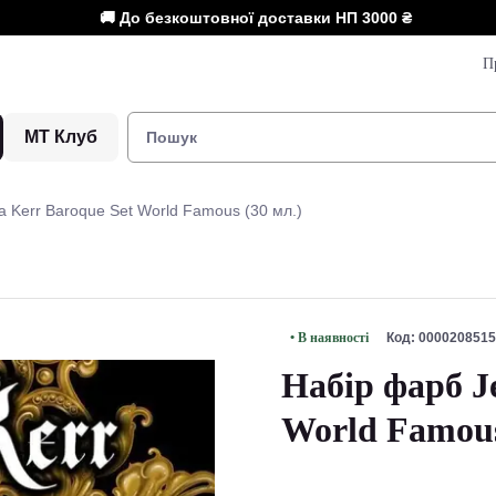
🚚 До безкоштовної доставки НП
3000 ₴
П
МТ Клуб
 Kerr Baroque Set World Famous (30 мл.)
• В наявності
Код: 0000208515
Набір фарб J
World Famous