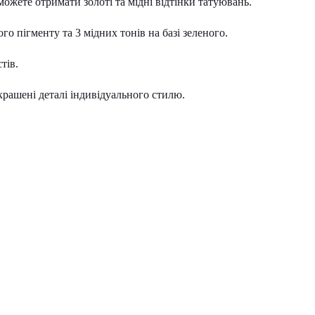
можете отримати золоті та мідні відтінки татуювань.
го пігменту та 3 мідних тонів на базі зеленого.
тів.
крашені деталі індивідуального стилю.