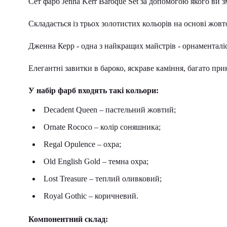
Сет фарб Jenna Kerr Baroque Set за допомогою якого ви з
Складається із трьох золотистих кольорів на основі жовто
Дженна Керр - одна з найкращих майстрів - орнаменталіс
Елегантні завитки в бароко, яскраве каміння, багато при
У набір фарб входять такі кольори:
Decadent Queen – пастельний жовтий;
Ornate Rococo – колір соняшника;
Regal Opulence – охра;
Old English Gold – темна охра;
Lost Treasure – теплий оливковий;
Royal Gothic – коричневий.
Компонентний склад: