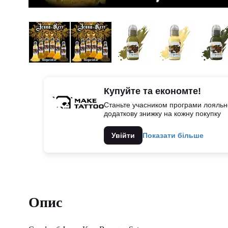
Купуйте та економте!
Станьте учасником програми лояльно
додаткову знижку на кожну покупку
Увійти
Показати більше
Опис