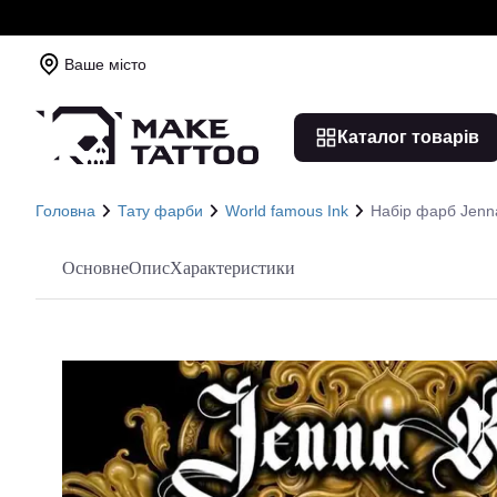
Ваше місто
Каталог товарів
Головна
Тату фарби
World famous Ink
Набір фарб Jenna
Основне
Опис
Характеристики