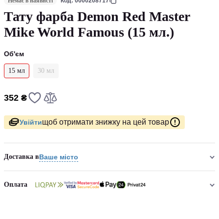
Немає в наявнсті
Код: 0000208717
Тату фарба Demon Red Master
Mike World Famous (15 мл.)
Об'єм
15 мл
30 мл
352 ₴
щоб отримати знижку на цей товар
Увійти
Доставка в
Ваше місто
Оплата