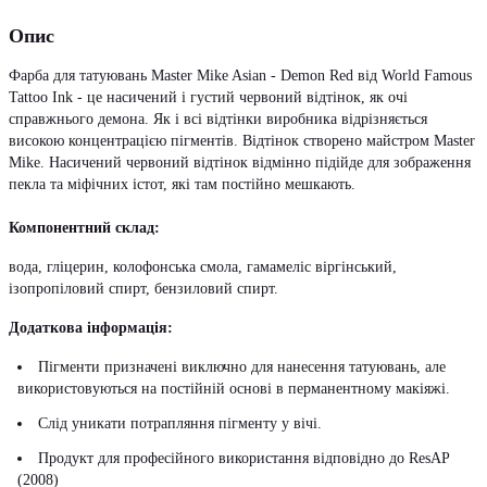
Опис
Фарба для татуювань Master Mike Asian - Demon Red від World Famous
Tattoo Ink - це насичений і густий червоний відтінок, як очі
справжнього демона. Як і всі відтінки виробника відрізняється
високою концентрацією пігментів. Відтінок створено майстром Master
Mike. Насичений червоний відтінок відмінно підійде для зображення
пекла та міфічних істот, які там постійно мешкають.
Компонентний склад:
вода, гліцерин, колофонська смола, гамамеліс віргінський,
ізопропіловий спирт, бензиловий спирт.
Додаткова інформація:
Пігменти призначені виключно для нанесення татуювань, але
використовуються на постійній основі в перманентному макіяжі.
Слід уникати потрапляння пігменту у вічі.
Продукт для професійного використання відповідно до ResAP
(2008)