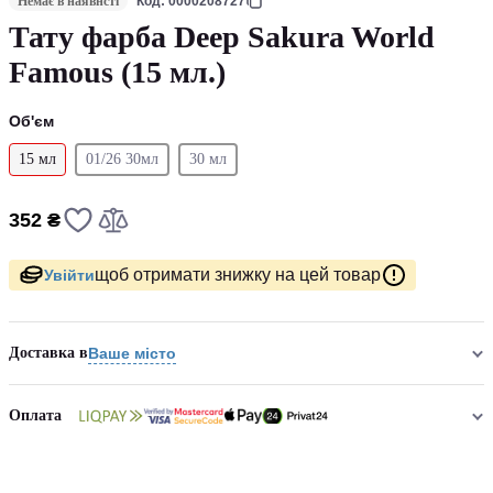
Немає в наявнсті
Код: 0000208727
Тату фарба Deep Sakura World
Famous (15 мл.)
Об'єм
15 мл
01/26 30мл
30 мл
352 ₴
щоб отримати знижку на цей товар
Увійти
Доставка в
Ваше місто
Оплата