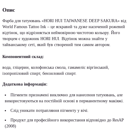
Опис
Фарба для татуювань «HORI HUI TAIWANESE DEEP SAKURA» від
World Famous Tattoo Ink – це яскравий та дуже насичений рожевий
відтінок, що відрізняється неймовірною чистотою кольору. Його
творцем є художник HORI HUI. Відтінок можна знайти у
тайванському сеті, який був створений тим самим автором.
Компонентний склад:
вода, гліцерин, колофонська смола, гамамеліс віргінський,
ізопропіловий спирт, бензиловий спирт.
Додаткова інформація:
Пігменти призначені виключно для нанесення татуювань, але
використовуються на постійній основі в перманентному макіяжі.
Слід уникати потрапляння пігменту у вічі.
Продукт для професійного використання відповідно до ResAP
(2008)