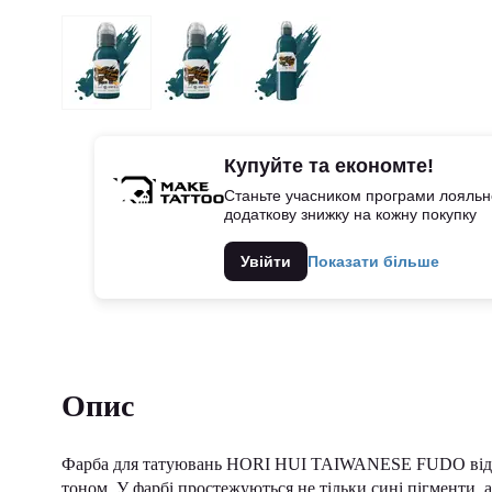
Купуйте та економте!
Станьте учасником програми лояльно
додаткову знижку на кожну покупку
Увійти
Показати більше
Опис
Фарба для татуювань HORI HUI TAIWANESE FUDO від Wor
тоном. У фарбі простежуються не тільки сині пігменти, 