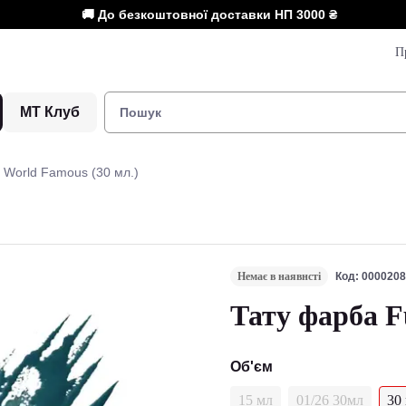
🚚 До безкоштовної доставки НП
3000 ₴
П
МТ Клуб
 World Famous (30 мл.)
Немає в наявнсті
Код: 000020
Тату фарба F
Об'єм
15 мл
01/26 30мл
30