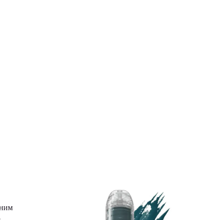
дним
.