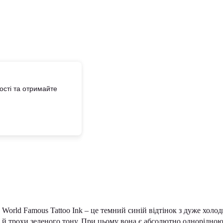
сті та отримайте
ld Famous Tattoo Ink – це темний синій відтінок з дуже холо
а й трохи зеленого тону. При цьому вона є абсолютно однорідною