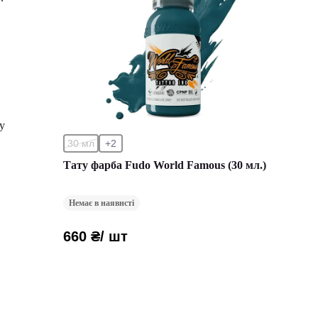
у
30 мл
+2
Тату фарба Fudo World Famous (30 мл.)
Немає в наявнсті
660 ₴
/ шт