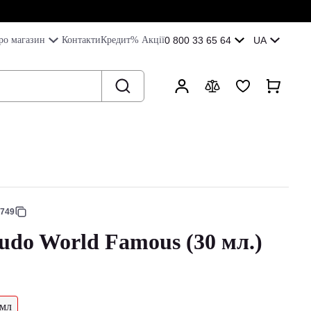
ро магазин
Контакти
Кредит
% Акції
0 800 33 65 64
UA
8749
udo World Famous (30 мл.)
 мл