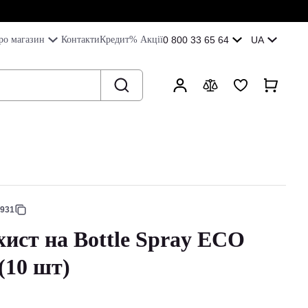
ро магазин
Контакти
Кредит
% Акції
0 800 33 65 64
UA
8931
хист на Bottle Spray ECO
(10 шт)