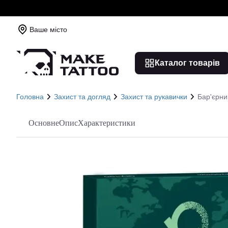
Ваше місто
Каталог товарів
Головна
Захист та догляд
Захист та рукавички
Бар'єрни
Основне
Опис
Характеристики