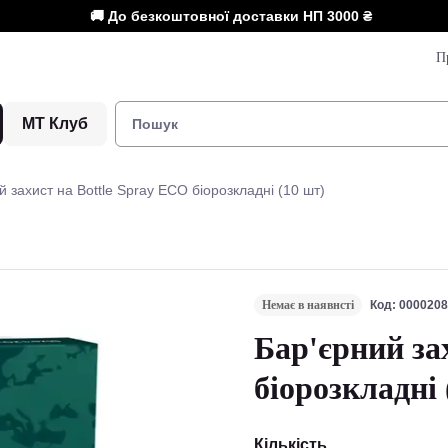
🚚 До безкоштовної доставки НП
3000 ₴
П
МТ Клуб
й захист на Bottle Spray ECO біорозкладні (10 шт)
Немає в наявнсті
Код: 000020
Бар'єрний за
біорозкладні 
Кількість