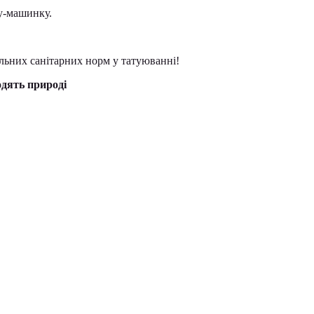
ту-машинку.
льних санітарних норм у татуюванні!
одять природі