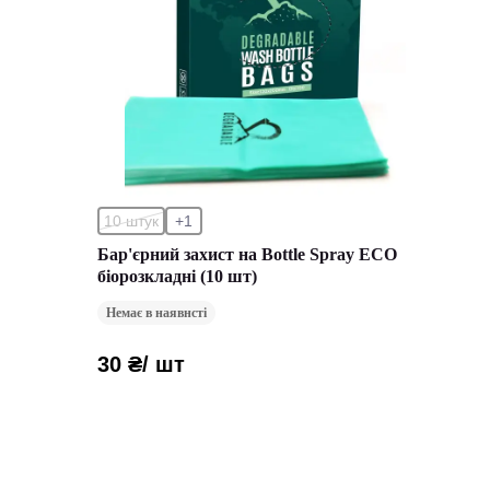
10 штук
+1
Бар'єрний захист на Bottle Spray ECO
біорозкладні (10 шт)
Немає в наявнсті
30 ₴
/ шт