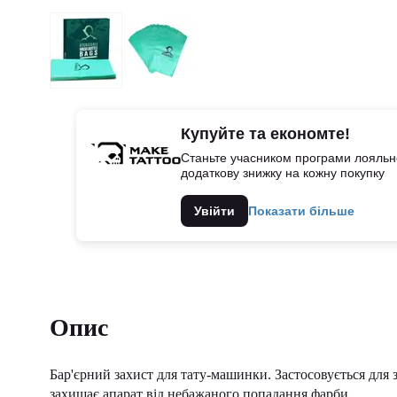
Купуйте та економте!
Станьте учасником програми лояльно
додаткову знижку на кожну покупку
Увійти
Показати більше
Опис
Бар'єрний захист для тату-машинки. Застосовується для 
захищає апарат від небажаного попадання фарби.