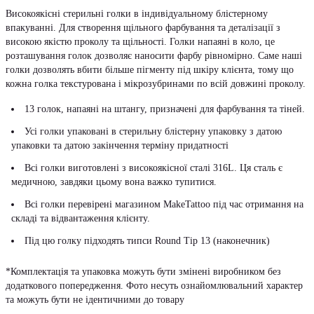
Високоякісні стерильні голки в індивідуальному блістерному
впакуванні. Для створення щільного фарбування та деталізації з
високою якістю проколу та щільності. Голки напаяні в коло, це
розташування голок дозволяє наносити фарбу рівномірно. Саме наші
голки дозволять вбити більше пігменту під шкіру клієнта, тому що
кожна голка текстурована і мікрозубринами по всій довжині проколу.
13 голок, напаяні на штангу, призначені для фарбування та тіней.
Усі голки упаковані в стерильну блістерну упаковку з датою
упаковки та датою закінчення терміну придатності
Всі голки виготовлені з високоякісної сталі 316L. Ця сталь є
медичною, завдяки цьому вона важко тупитися.
Всі голки перевірені магазином MakeTattoo під час отримання на
складі та відвантаження клієнту.
Під цю голку підходять типси Round Tip 13 (наконечник)
*Комплектація та упаковка можуть бути змінені виробником без
додаткового попередження. Фото несуть ознайомлювальний характер
та можуть бути не ідентичними до товару