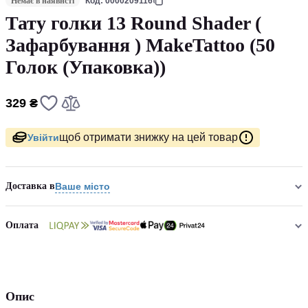
Немає в наявнсті
Код: 0000209116
Тату голки 13 Round Shader (
Зафарбування ) MakeTattoo (50
Голок (Упаковка))
329 ₴
щоб отримати знижку на цей товар
Увійти
Доставка в
Ваше місто
Оплата
Опис