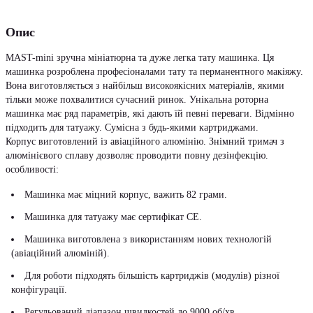
Опис
MAST-mini зручна мініатюрна та дуже легка тату машинка. Ця
машинка розроблена професіоналами тату та перманентного макіяжу.
Вона виготовляється з найбільш високоякісних матеріалів, якими
тільки може похвалитися сучасний ринок. Унікальна роторна
машинка має ряд параметрів, які дають їй певні переваги. Відмінно
підходить для татуажу. Сумісна з будь-якими картриджами.
Корпус виготовлений із авіаційного алюмінію. Знімний тримач з
алюмінієвого сплаву дозволяє проводити повну дезінфекцію.
особливості:
Машинка має міцний корпус, важить 82 грами.
Машинка для татуажу має сертифікат CE.
Машинка виготовлена з використанням нових технологій
(авіаційний алюміній).
Для роботи підходять більшість картриджів (модулів) різної
конфігурації.
Регульований діапазон швидкостей до 9000 об/хв.