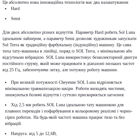
Ця абсолютно нова інноваційна технологія має два налаштування:
Hard
Sensi
Для двох абсолютно різних відчуттів. Параметр Hard робить Sol Luna
ідеальним лайнером, а параметр Sensi дозволяє художникам запускати
Sol Terra як традиційну фарбувальну (індукційну) машину. Це сама
тиха тату-машинка в лінійці, поряд із SOL Terra, з мінімальною або
відсутньою вібрацією. SOL Luna використовує безколекторний двигун
постійного струму, який може працювати в діапазоні низьких частот
від 25 Гц, забезпечуючи легку, але потужну роботу машини.
При великій потужності Cheyenne SOL Luna відрізняється
мінімальною травматизацією шкіри. Роботи виходять чистими,
знижуються болючі відчуття і суттєво прискорюється загоєння.
Хід 2,5 мм робить SOL Luna ідеальною тату машинкою для
плавних переходів і пофарбування в кольоровому реалізмі і чорно-
сірих роботах. На будь-якій частоті машина працює тихо та без
вібрацій.
Напруга: від 5 до 12,6В;