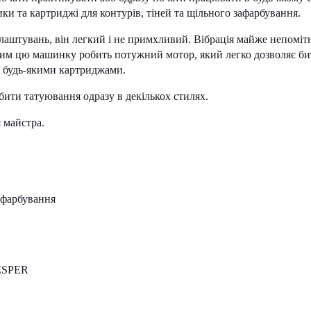
ки та картриджі для контурів, тіней та щільного зафарбування.
штувань, він легкий і не примхливий. Вібрація майже непомітн
им цю машинку робить потужний мотор, який легко дозволяє би
 з будь-якими картриджами.
бити татуювання одразу в декількох стилях.
 майстра.
афарбування
VESPER