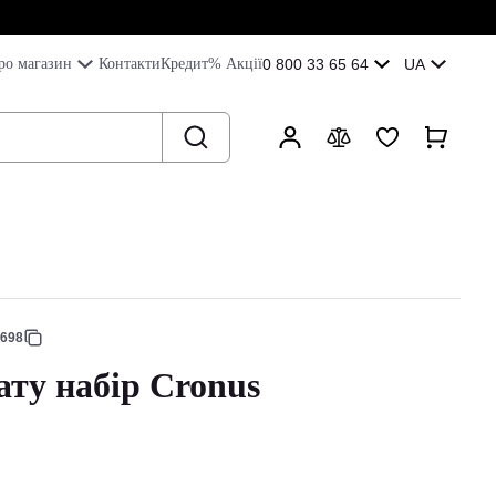
ро магазин
Контакти
Кредит
% Акції
0 800 33 65 64
UA
9698
ту набір Cronus