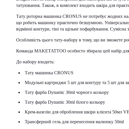
татуювання. Також, в комплект входить шкіра для практи
Тату роторна машинка CRONUS не потребує жодних нала
що робить машинку практично безшумною. Універсальн
відмінні контури, тіні та щільне пофарбування. Сумісна
Особливість цього тату-набору в тому, що ви зможете ро
Команда MAKETATTOO особисто збирала цей набір для
До набору входить:
Тату машинка CRONUS
Модульні картриджи 5 шт для контуру та 5 шт для з
Тату фарба Dynamic 30ml чорного кольору
Тату фарба Dynamic 30ml білого кольору
Крем-вазелін для оброблення шкіри клієнта 50мл 
Трансферний гель для перенесення малюнку 50ml