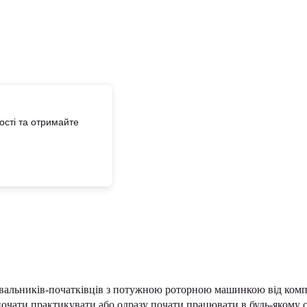
сті та отримайте
альників-початківців з потужною роторною машинкою від комп
почати практикувати або одразу почати працювати в будь-якому 