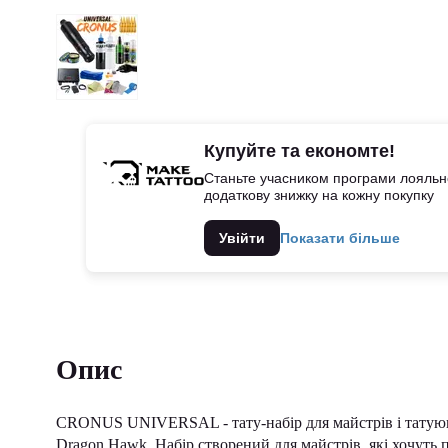
Купуйте та економте!
Станьте учасником програми лояльно
додаткову знижку на кожну покупку
Увійти
Показати більше
Опис
CRONUS UNIVERSAL - тату-набір для майстрів і татуюв
Dragon Hawk. Набір створений для майстрів, які хочуть 