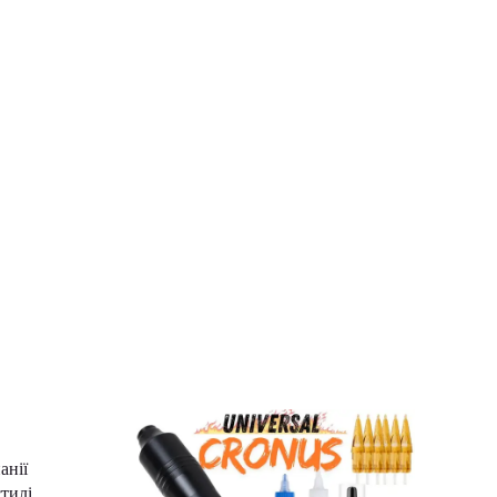
анії
стилі