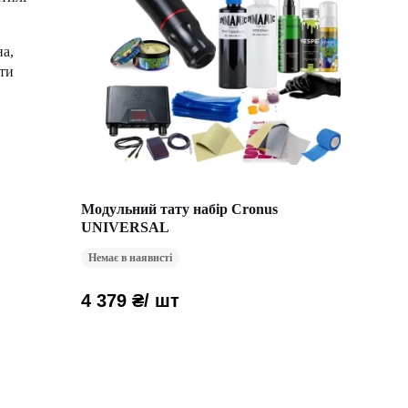
а,
ти
Модульний тату набір Cronus
UNIVERSAL
Немає в наявнсті
4 379 ₴
/ шт