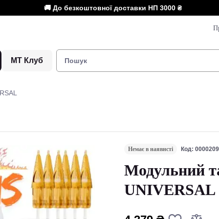
🚚 До безкоштовної доставки НП
3000 ₴
П
МТ Клуб
ERSAL
Немає в наявнсті
Код: 000020
Модульний та
UNIVERSAL