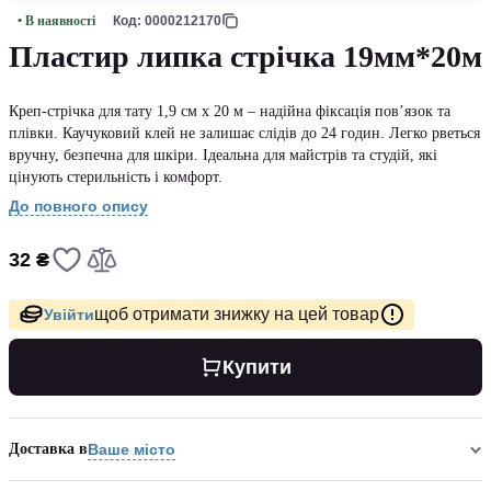
• В наявності
Код: 0000212170
Пластир липка стрічка 19мм*20м
Креп-стрічка для тату 1,9 см х 20 м – надійна фіксація пов’язок та
плівки. Каучуковий клей не залишає слідів до 24 годин. Легко рветься
вручну, безпечна для шкіри. Ідеальна для майстрів та студій, які
цінують стерильність і комфорт.
До повного опису
32 ₴
щоб отримати знижку на цей товар
Увійти
Купити
Доставка в
Ваше місто