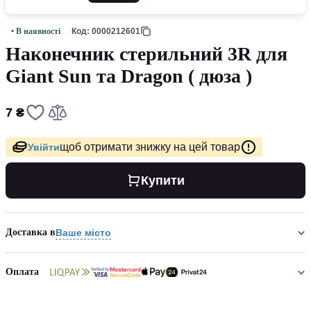
• В наявності
Код: 0000212601
Наконечник стерильний 3R для
Giant Sun та Dragon ( дюза )
7 ₴
щоб отримати знижку на цей товар
Увійти
Купити
Доставка в
Ваше місто
Оплата