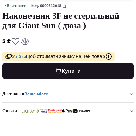
• В наявності
Код: 0000212618
Наконечник 3F не стерильний
для Giant Sun ( дюза )
2 ₴
щоб отримати знижку на цей товар
Увійти
Купити
Доставка в
Ваше місто
Оплата