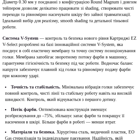
Діаметр 0.30 мм у поєднанні з конфігурацією Round Magnum і довгим
тейпером дозволяє делікатно працювати зі shading, створювати чисті
переходи та рівномірно насичувати шкіру без зайвої травматизації.
Ідеальний вибір для реалізму, smooth shading та детальної тіньової
роботи.
Система V-System
— контроль та безпека нового рівня Картриджі EZ
V-Select розроблені на базі інноваційної системи V-System, яка
поєднує в собі еластичну мембрану та точну систему позиціонування
голки. Мембрана запобігає зворотному потоку фарби в машинку,
гарантуючи гігієнічність та безпеку під час роботи. Водночас баланс
напруги забезпечує плавний хід голки та рівномірну подачу фарби
при кожному ударі.
Точність та стабільність.
Мінімальна вібрація голки забезпечує
повний контроль, чисті лінії та стабільну роботу навіть на високій
швидкості. Контроль, який відчувається з першого дотику.
Потік фарби.
Оптимізована конструкція зменшує
розбризкування до –75%, збільшує запас фарби та покращує її
насичення в шкірі. Більше фарби в роботі — менше втрат.
Матеріали та безпека.
Хірургічна сталь, медичний пластик, EO
Gas стерилізація та індивідуальне пакування. Надійність, якій