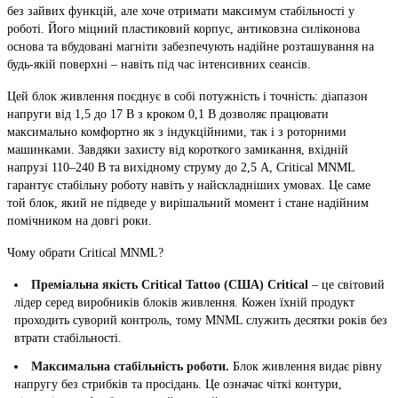
без зайвих функцій, але хоче отримати максимум стабільності у
роботі. Його міцний пластиковий корпус, антиковзна силіконова
основа та вбудовані магніти забезпечують надійне розташування на
будь-якій поверхні – навіть під час інтенсивних сеансів.
Цей блок живлення поєднує в собі потужність і точність: діапазон
напруги від 1,5 до 17 В з кроком 0,1 В дозволяє працювати
максимально комфортно як з індукційними, так і з роторними
машинками. Завдяки захисту від короткого замикання, вхідній
напрузі 110–240 В та вихідному струму до 2,5 А, Critical MNML
гарантує стабільну роботу навіть у найскладніших умовах. Це саме
той блок, який не підведе у вирішальний момент і стане надійним
помічником на довгі роки.
Чому обрати Critical MNML?
Преміальна якість Critical Tattoo (США) Critical
– це світовий
лідер серед виробників блоків живлення. Кожен їхній продукт
проходить суворий контроль, тому MNML служить десятки років без
втрати стабільності.
Максимальна стабільність роботи.
Блок живлення видає рівну
напругу без стрибків та просідань. Це означає чіткі контури,