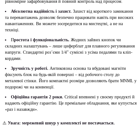
рівномірне зафарбовування й повний контроль над процесом.
Абсолютна надійність і захист.
Захист від короткого замикання
та перевантажень дозволяє безпечно працювати навіть при високих
навантаженнях. Ви можете зосередитися на мистецтві, а не на
техніці.
П
ростота і функціональність.
Жодних зайвих кнопок чи
складних налаштувань – лише циферблат для плавного регулювання
напруги. Стандартні роз’єми 1/4” сумісні з усіма педалями та кліп-
кордами.
Зручність у роботі.
Антиковзна основа та вбудовані магніти
фіксують блок на будь-якій поверхні – від робочого столу до
металевої стінки. Його компактні розміри дозволяють брати MNML у
подорожі чи на конвенції.
Офіційна гарантія 2 роки.
Critical впевнені у своєму продукті й
надають офіційну гарантію. Це преміальне обладнання, яке купується
«раз і назавжди».
⚠️
Увага: мережевий шнур у комплекті не постачається.