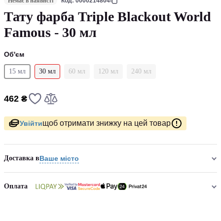
Немає в наявнсті
Код: 0000214804
Тату фарба Triple Blackout World
Famous - 30 мл
Об'єм
15 мл
30 мл
60 мл
120 мл
240 мл
462 ₴
щоб отримати знижку на цей товар
Увійти
Доставка в
Ваше місто
Оплата