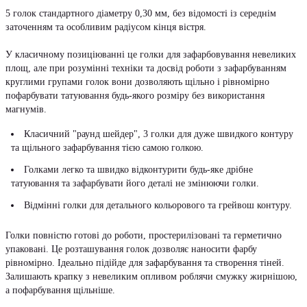
5 голок стандартного діаметру 0,30 мм, без відомості із середнім
заточенням та особливим радіусом кінця вістря.
У класичному позиціюванні це голки для зафарбовування невеликих
площ, але при розумінні техніки та досвід роботи з зафарбуванням
круглими групами голок вони дозволяють щільно і рівномірно
пофарбувати татуювання будь-якого розміру без використання
магнумів.
Класичний "раунд шейдер", 3 голки для дуже швидкого контуру
та щільного зафарбування тією самою голкою.
Голками легко та швидко відконтурити будь-яке дрібне
татуювання та зафарбувати його деталі не змінюючи голки.
Відмінні голки для детального кольорового та грейвош контуру.
Голки повністю готові до роботи, простерилізовані та герметично
упаковані. Це розташування голок дозволяє наносити фарбу
рівномірно. Ідеально підійде для зафарбування та створення тіней.
Залишають крапку з невеликим опливом роблячи смужку жирнішою,
а пофарбування щільніше.