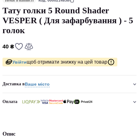
Немає в наявнсті
Код: 0000214858
Тату голки 5 Round Shader
VESPER ( Для зафарбування ) - 5
голок
40 ₴
щоб отримати знижку на цей товар
Увійти
Доставка в
Ваше місто
Оплата
Опис