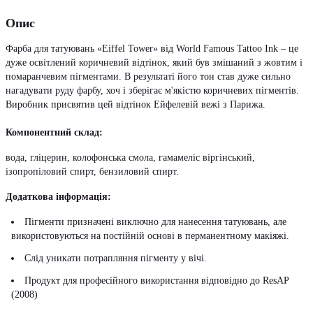
Опис
Фарба для татуювань «Eiffel Tower» від World Famous Tattoo Ink – це
дуже освітлений коричневий відтінок, який був змішаний з жовтим і
помаранчевим пігментами. В результаті його тон став дуже сильно
нагадувати руду фарбу, хоч і зберігає м'якістю коричневих пігментів.
Виробник присвятив цей відтінок Ейфелевій вежі з Парижа.
Компонентний склад:
вода, гліцерин, колофонська смола, гамамеліс віргінський,
ізопропіловий спирт, бензиловий спирт.
Додаткова інформація:
Пігменти призначені виключно для нанесення татуювань, але
використовуються на постійній основі в перманентному макіяжі.
Слід уникати потрапляння пігменту у вічі.
Продукт для професійного використання відповідно до ResAP
(2008)