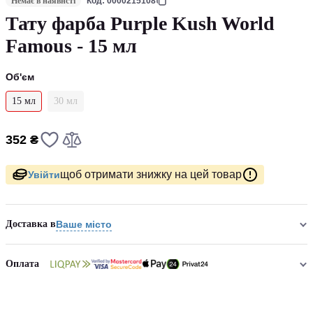
Немає в наявнсті
Код: 0000215108
Тату фарба Purple Kush World
Famous - 15 мл
Об'єм
15 мл
30 мл
352 ₴
щоб отримати знижку на цей товар
Увійти
Доставка в
Ваше місто
Оплата